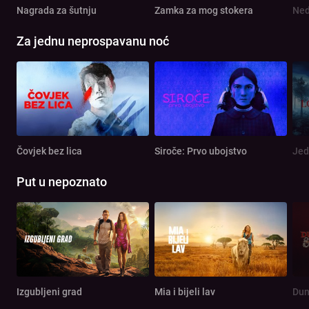
Nagrada za šutnju
Zamka za mog stokera
Ned
Za jednu neprospavanu noć
Čovjek bez lica
Siroče: Prvo ubojstvo
Jed
Put u nepoznato
Izgubljeni grad
Mia i bijeli lav