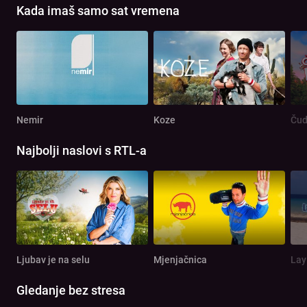
Kada imaš samo sat vremena
Nemir
Koze
Čud
Najbolji naslovi s RTL-a
Ljubav je na selu
Mjenjačnica
Lay
Gledanje bez stresa