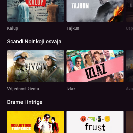
Kalup
Tajkun
Usp
Scandi Noir koji osvaja
Vrijednost života
Izlaz
Ava
Drame i intrige