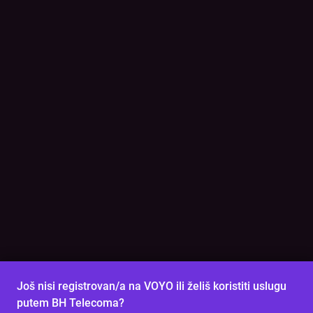
Još nisi registrovan/a na VOYO ili želiš koristiti uslugu
putem BH Telecoma?