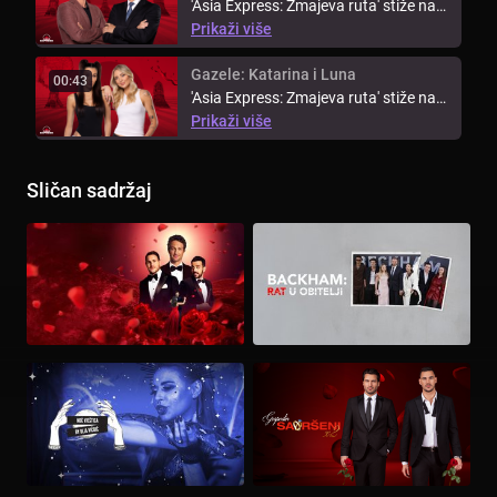
'Asia Express: Zmajeva ruta' stiže na
Voyo ovog rujna i donosi ...
Prikaži više
Gazele: Katarina i Luna
00:43
'Asia Express: Zmajeva ruta' stiže na
Voyo ovog rujna i donosi ...
Prikaži više
Sličan sadržaj