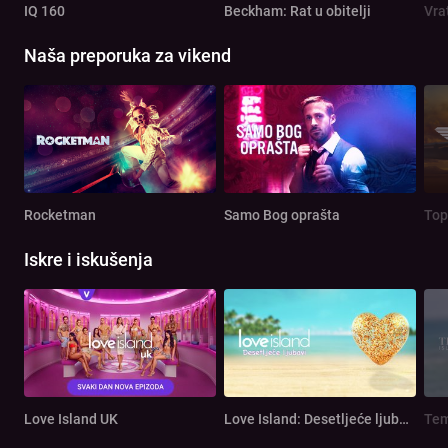
IQ 160
Beckham: Rat u obitelji
Vra
Naša preporuka za vikend
Rocketman
Samo Bog oprašta
Top
Iskre i iskušenja
Love Island UK
Love Island: Desetljeće ljubavi
Tem