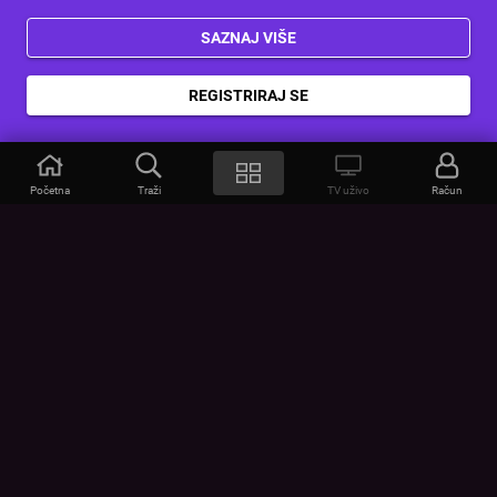
SAZNAJ VIŠE
REGISTRIRAJ SE
Početna
Traži
TV uživo
Račun
VOYO
POMOĆ
Često postavljana pitanja
Kontakt
Cjenik
Povezivanje uređaja
Vizualna upozorenja
Provjerite vezu
UVJETI
UREĐAJI
Opšti uslovi korišćenja
Google Play