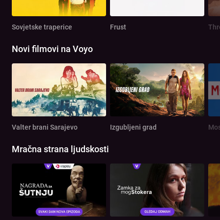
Sovjetske traperice
Frust
Th
Novi filmovi na Voyo
Valter brani Sarajevo
Izgubljeni grad
Mos
Mračna strana ljudskosti