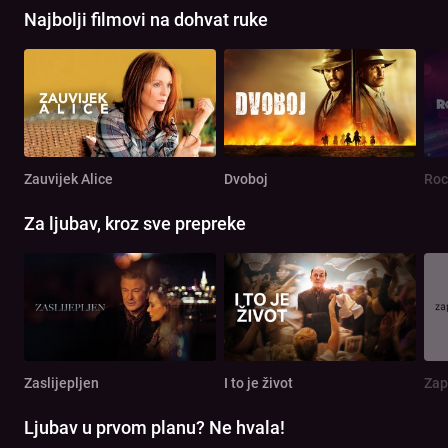
Najbolji filmovi na dohvat ruke
Zauvijek Alice
Dvoboj
Roc
Za ljubav, kroz sve prepreke
Zaslijepljen
I to je život
Zap
Ljubav u prvom planu? Ne hvala!