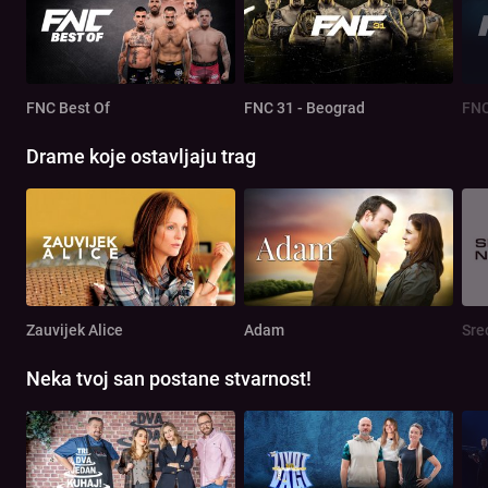
FNC Best Of
FNC 31 - Beograd
FNC
Drame koje ostavljaju trag
Zauvijek Alice
Adam
Sre
Neka tvoj san postane stvarnost!