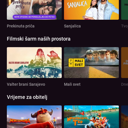
Prekinuta priča
Sanjalica
Tvo
Filmski šarm naših prostora
Valter brani Sarajevo
Mali svet
Dne
Vrijeme za obitelj