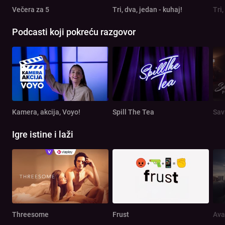
Večera za 5
Tri, dva, jedan - kuhaj!
Tri,
Podcasti koji pokreću razgovor
Kamera, akcija, Voyo!
Spill The Tea
Sav
Igre istine i laži
Threesome
Frust
Ava