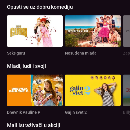
Opusti se uz dobru komediju
Seks guru
Nesuđena mlada
Zap
Mladi, ludi i svoji
Dnevnik Pauline P.
Gajin svet 2
Bill
Mali istraživači u akciji