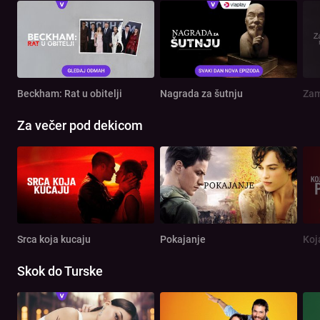
Beckham: Rat u obitelji
Nagrada za šutnju
Zam
Za večer pod dekicom
Srca koja kucaju
Pokajanje
Koj
Skok do Turske