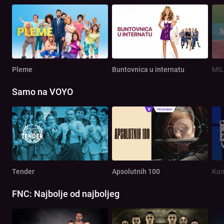
Pleme
Buntovnica u internatu
MIL
Samo na VOYO
Tender
Apsolutnih 100
Kam
FNC: Najbolje od najboljeg