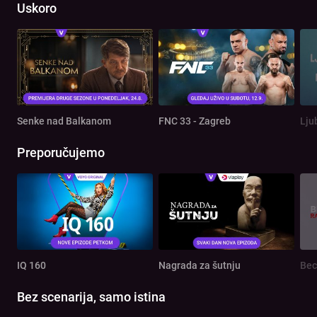
Uskoro
Senke nad Balkanom
FNC 33 - Zagreb
Lju
Preporučujemo
IQ 160
Nagrada za šutnju
Bec
Bez scenarija, samo istina