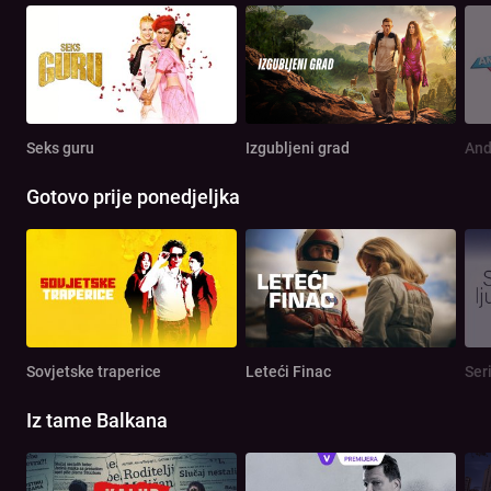
Seks guru
Izgubljeni grad
And
Gotovo prije ponedjeljka
Sovjetske traperice
Leteći Finac
Seri
Iz tame Balkana