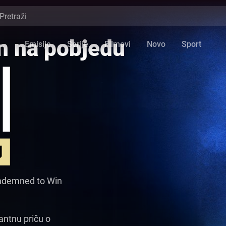
n na pobjedu
Emisije
Serije
Filmovi
Novo
Sport
Video
Player
is
loading.
ondemned to Win
antnu priču o