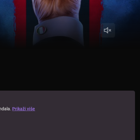
andala.
Prikaži više