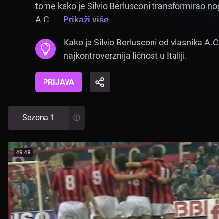
tome kako je Silvio Berlusconi transformirao n
A.C. ...
Prikaži više
Kako je Silvio Berlusconi od vlasnika A.
najkontroverznija ličnost u Italiji.
PRIJAVA
Sezona 1
49:48