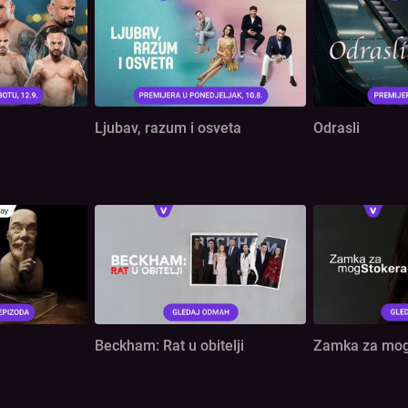
Ljubav, razum i osveta
Odrasli
Beckham: Rat u obitelji
Zamka za mog