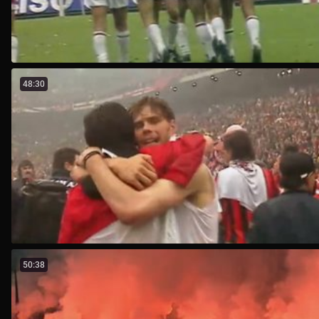
48:30
50:38