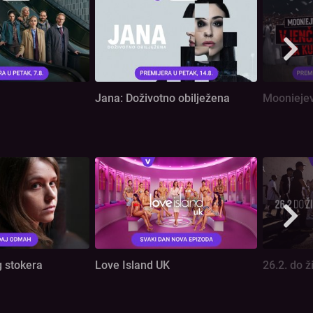
Jana: Doživotno obilježena
Mooniejevi
 stokera
Love Island UK
26.2. do ž