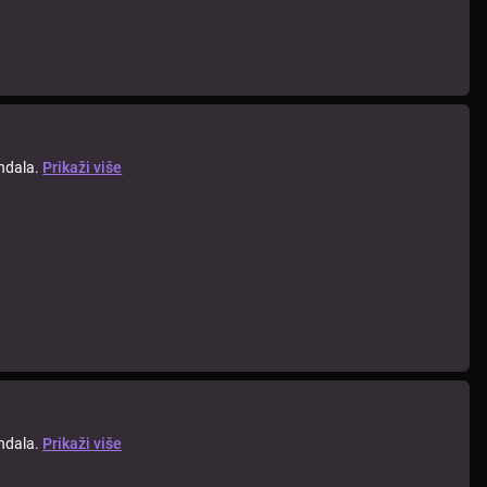
andala.
Prikaži više
andala.
Prikaži više