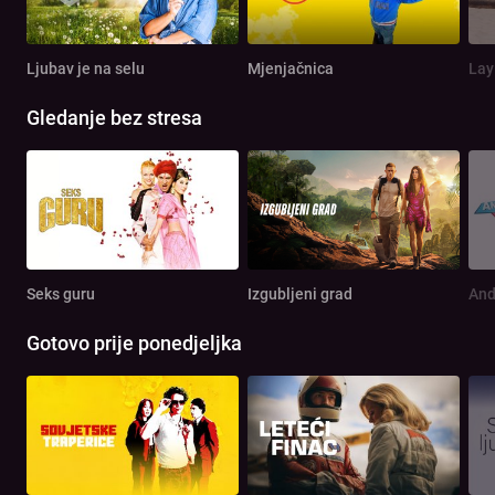
Ljubav je na selu
Mjenjačnica
Lay
Gledanje bez stresa
Seks guru
Izgubljeni grad
And
Gotovo prije ponedjeljka