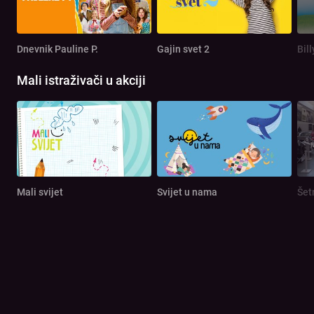
Dnevnik Pauline P.
Gajin svet 2
Bill
Mali istraživači u akciji
Mali svijet
Svijet u nama
Šet