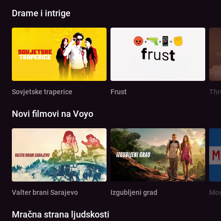
Drame i intrige
Sovjetske traperice
Frust
Th
Novi filmovi na Voyo
Valter brani Sarajevo
Izgubljeni grad
Mos
Mračna strana ljudskosti