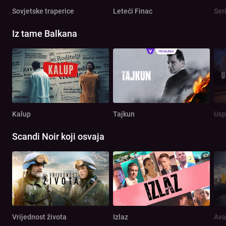
Sovjetske traperice
Leteći Finac
Seri
Iz tame Balkana
Kalup
Tajkun
Usp
Scandi Noir koji osvaja
Vrijednost života
Izlaz
Ava