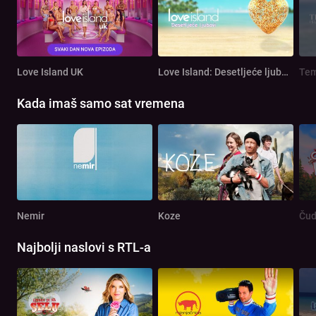
Love Island UK
Love Island: Desetljeće ljubavi
Tem
Kada imaš samo sat vremena
Nemir
Koze
Čud
Najbolji naslovi s RTL-a