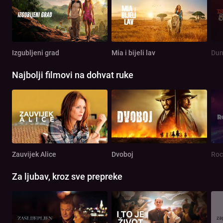
Izgubljeni grad
Mia i bijeli lav
Najbolji filmovi na dohvat ruke
Zauvijek Alice
Dvoboj
Roc
Za ljubav, kroz sve prepreke