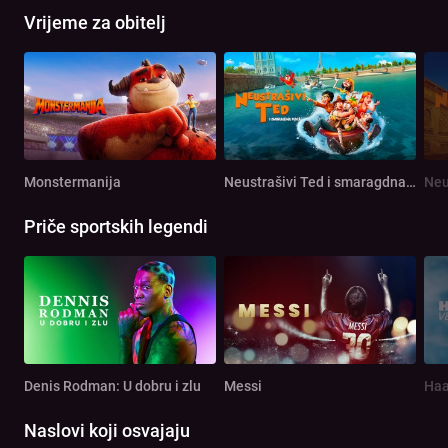
Vrijeme za obitelj
Monstermanija
Neustrašivi Ted i smaragdna ploča
Priče sportskih legendi
Denis Rodman: U dobru i zlu
Messi
Haa
Naslovi koji osvajaju