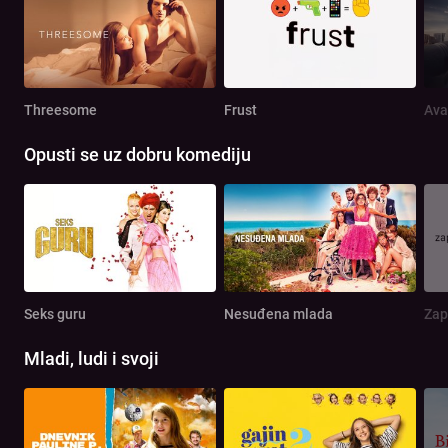
Threesome
Frust
Ava
Opusti se uz dobru komediju
Seks guru
Nesuđena mlada
Zap
Mladi, ludi i svoji