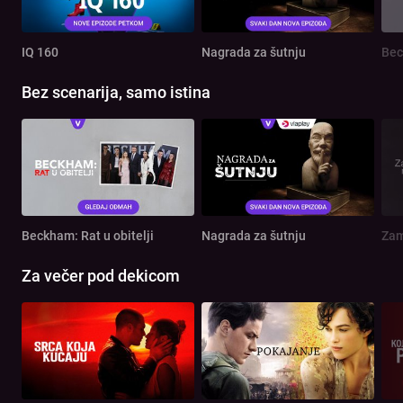
IQ 160
Nagrada za šutnju
Bec
Bez scenarija, samo istina
Beckham: Rat u obitelji
Nagrada za šutnju
Zam
Za večer pod dekicom