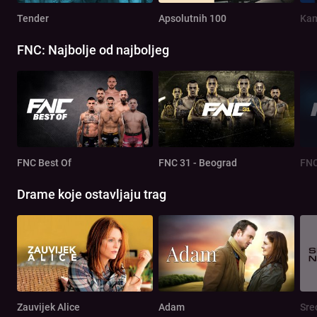
Tender
Apsolutnih 100
Kam
FNC: Najbolje od najboljeg
FNC Best Of
FNC 31 - Beograd
FNC
Drame koje ostavljaju trag
Zauvijek Alice
Adam
Sre