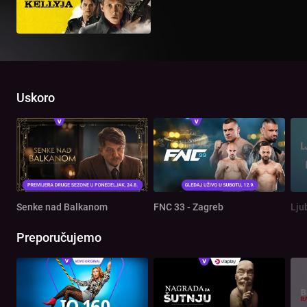
Uskoro
Senke nad Balkanom
FNC 33 - Zagreb
Lju
Preporučujemo