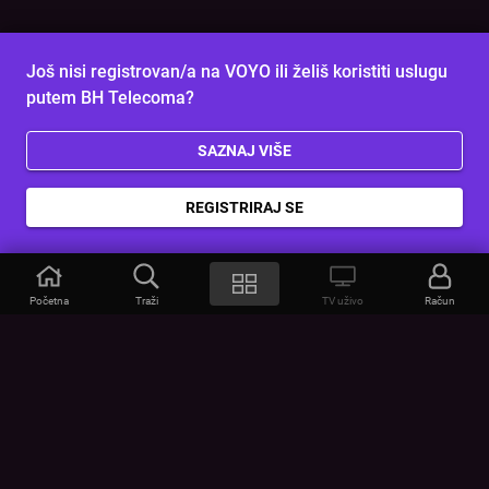
Još nisi registrovan/a na VOYO ili želiš koristiti uslugu
putem BH Telecoma?
SAZNAJ VIŠE
REGISTRIRAJ SE
Početna
Traži
TV uživo
Račun
VOYO
POMOĆ
Često postavljana pitanja
Kontakt
Cjenik
Povezivanje uređaja
Vizualna upozorenja
Provjerite vezu