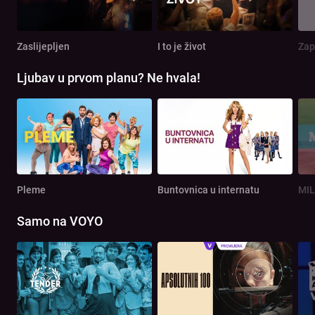
Zaslijepljen
I to je život
Zap
Ljubav u prvom planu? Ne hvala!
Pleme
Buntovnica u internatu
MIL
Samo na VOYO