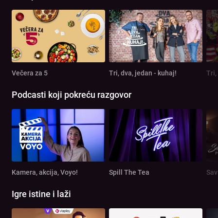
Večera za 5
Tri, dva, jedan - kuhaj!
Tri,
Podcasti koji pokreću razgovor
Kamera, akcija, Voyo!
Spill The Tea
Sav
Igre istine i laži