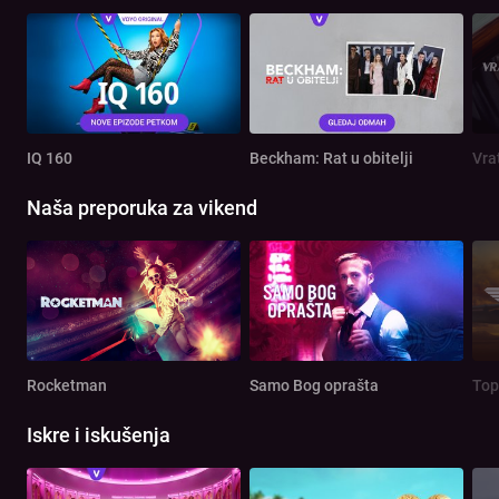
IQ 160
Beckham: Rat u obitelji
Vra
Naša preporuka za vikend
Rocketman
Samo Bog oprašta
Top
Iskre i iskušenja