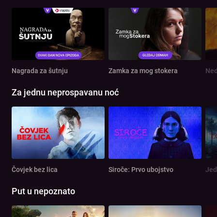
Nagrada za šutnju
Zamka za mog stokera
Ned
Za jednu neprospavanu noć
Čovjek bez lica
Siroče: Prvo ubojstvo
Jed
Put u nepoznato