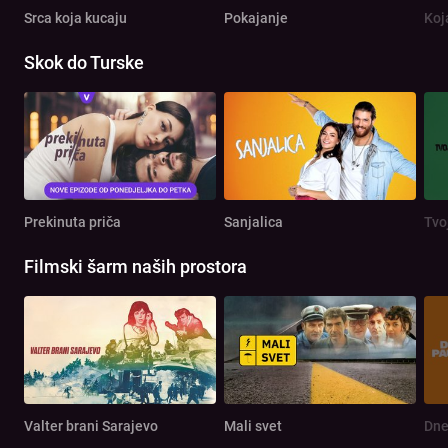
Srca koja kucaju
Pokajanje
Koj
Skok do Turske
Prekinuta priča
Sanjalica
Tvo
Filmski šarm naših prostora
Valter brani Sarajevo
Mali svet
Dne