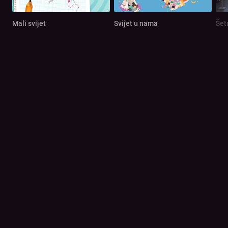
Mali svijet
Svijet u nama
Šet