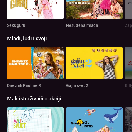
Seks guru
Nesuđena mlada
Zap
Mladi, ludi i svoji
Dnevnik Pauline P.
Gajin svet 2
Bill
Mali istraživači u akciji