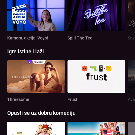
Kamera, akcija, Voyo!
Spill The Tea
Sav
Igre istine i laži
Threesome
Frust
Ava
Opusti se uz dobru komediju