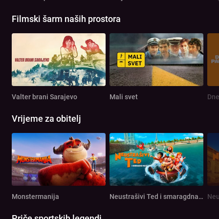
Filmski šarm naših prostora
Valter brani Sarajevo
Mali svet
Dne
Vrijeme za obitelj
Monstermanija
Neustrašivi Ted i smaragdna ploča
Priče sportskih legendi