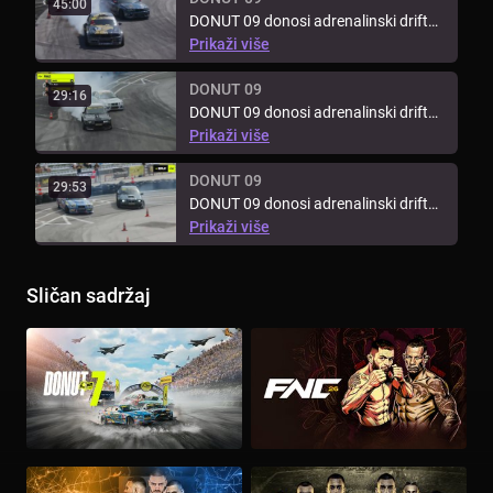
45:00
DONUT 09 donosi adrenalinski drift
vikend na jednu od najpopularnijih ...
Prikaži više
DONUT 09
29:16
DONUT 09 donosi adrenalinski drift
vikend na jednu od najpopularnijih ...
Prikaži više
DONUT 09
29:53
DONUT 09 donosi adrenalinski drift
vikend na jednu od najpopularnijih ...
Prikaži više
Sličan sadržaj