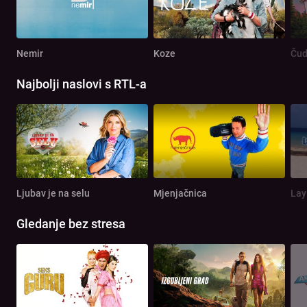
Nemir
Koze
Čud
Najbolji naslovi s RTL-a
Ljubav je na selu
Mjenjačnica
Lay
Gledanje bez stresa