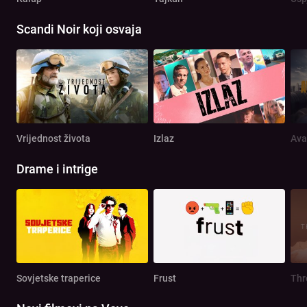
Scandi Noir koji osvaja
Vrijednost života
Izlaz
Ava
Drame i intrige
Sovjetske traperice
Frust
Th