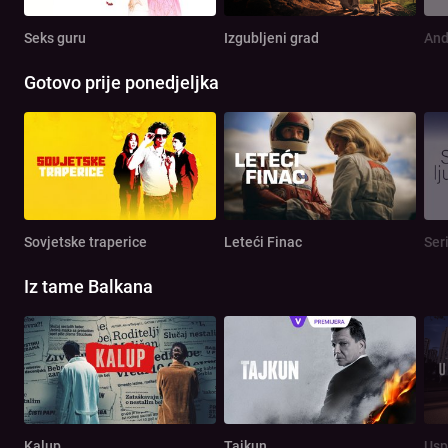
Seks guru
Izgubljeni grad
And
Gotovo prije ponedjeljka
Sovjetske traperice
Leteći Finac
Seri
Iz tame Balkana
Kalup
Tajkun
Usp