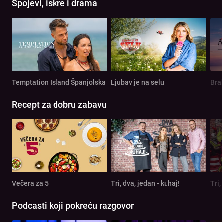
Spojevi, iskre i drama
Temptation Island Španjolska
Ljubav je na selu
Bra
Recept za dobru zabavu
Večera za 5
Tri, dva, jedan - kuhaj!
Tri,
Podcasti koji pokreću razgovor