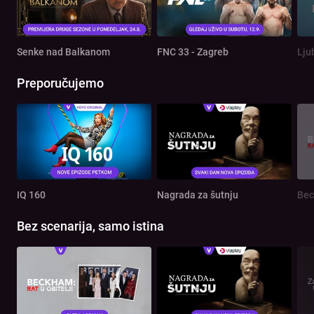
Senke nad Balkanom
FNC 33 - Zagreb
Lju
Preporučujemo
IQ 160
Nagrada za šutnju
Bec
Bez scenarija, samo istina