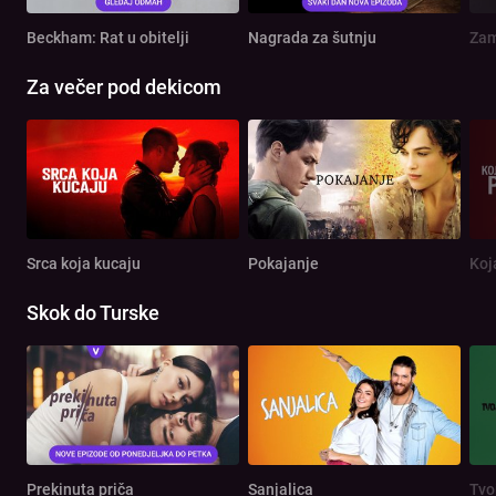
Beckham: Rat u obitelji
Nagrada za šutnju
Zam
Za večer pod dekicom
Srca koja kucaju
Pokajanje
Koj
Skok do Turske
Prekinuta priča
Sanjalica
Tvo