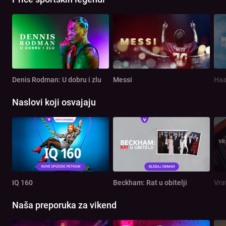
Denis Rodman: U dobru i zlu
Messi
Haa
Naslovi koji osvajaju
IQ 160
Beckham: Rat u obitelji
Vra
Naša preporuka za vikend