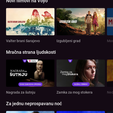
Novi filmovi na Voyo
Valter brani Sarajevo
Izgubljeni grad
Mos
Mračna strana ljudskosti
Nagrada za šutnju
Zamka za mog stokera
Ned
Za jednu neprospavanu noć