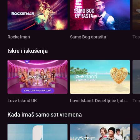
Rocketman
Samo Bog oprašta
Top
Iskre i iskušenja
Love Island UK
Love Island: Desetljeće ljubavi
Tem
Kada imaš samo sat vremena