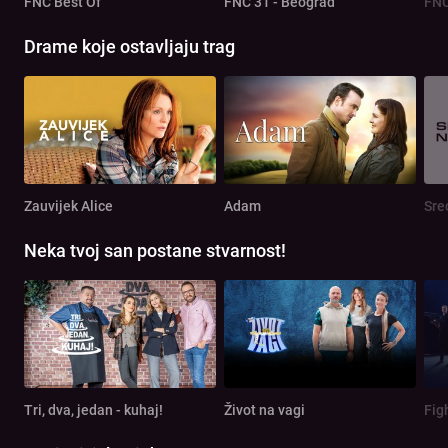
FNC Best Of
FNC 31 - Beograd
FNC
Drame koje ostavljaju trag
Zauvijek Alice
Adam
Sre
Neka tvoj san postane stvarnost!
Tri, dva, jedan - kuhaj!
Život na vagi