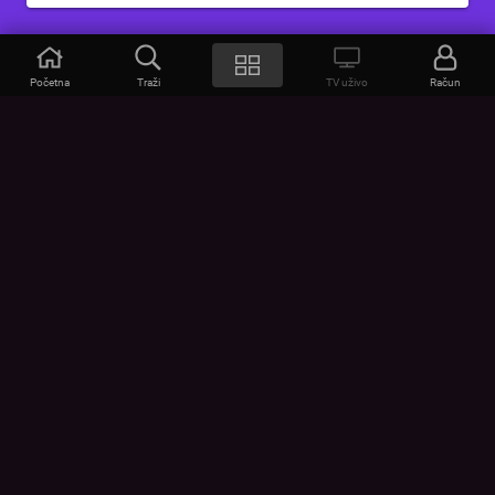
Početna
Traži
TV uživo
Račun
VOYO
POMOĆ
Često postavljana pitanja
Kontakt
Cjenik
Povezivanje uređaja
Vizualna upozorenja
Provjerite vezu
UVJETI
UREĐAJI
Opšti uslovi korišćenja
Google Play
Politika privatnosti
App Store
Pravila kolačića
Promijeni postavke kolačića