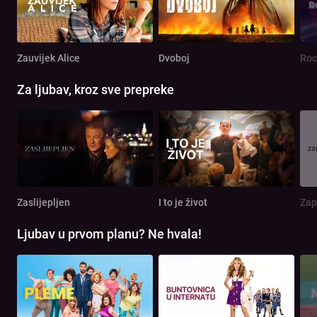
Zauvijek Alice
Dvoboj
Roc
Za ljubav, kroz sve prepreke
Zaslijepljen
I to je život
Zap
Ljubav u prvom planu? Ne hvala!