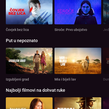
Čovjek bez lica
Siroče: Prvo ubojstvo
Jed
Put u nepoznato
Izgubljeni grad
Mia i bijeli lav
Najbolji filmovi na dohvat ruke