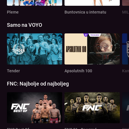
Pleme
Buntovnica u internatu
MIL
Samo na VOYO
Tender
Apsolutnih 100
Kam
FNC: Najbolje od najboljeg