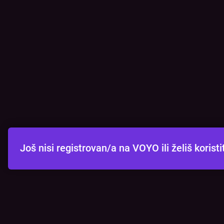
Još nisi registrovan/a na VOYO ili želiš kori