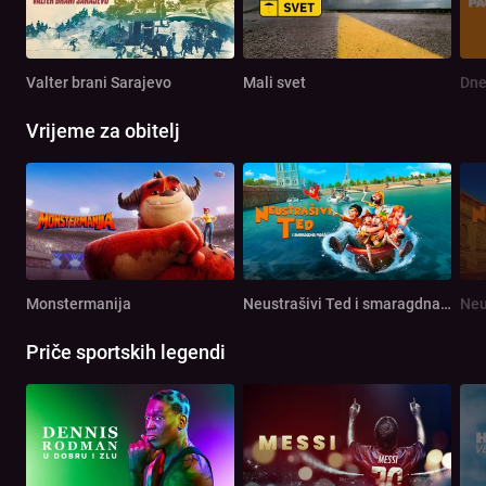
Valter brani Sarajevo
Mali svet
Dne
Vrijeme za obitelj
Monstermanija
Neustrašivi Ted i smaragdna ploča
Priče sportskih legendi