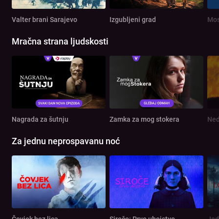
Valter brani Sarajevo
Izgubljeni grad
Mos
Mračna strana ljudskosti
Nagrada za šutnju
Zamka za mog stokera
Ned
Za jednu neprospavanu noć
Čovjek bez lica
Siroče: Prvo ubojstvo
Jed