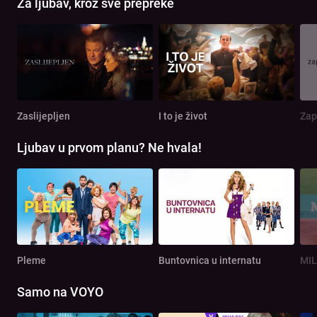
Za ljubav, kroz sve prepreke
Zaslijepljen
I to je život
Zap
Ljubav u prvom planu? Ne hvala!
Pleme
Buntovnica u internatu
MIL
Samo na VOYO