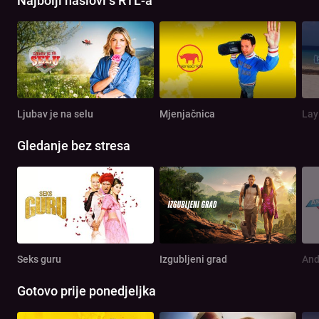
Najbolji naslovi s RTL-a
Ljubav je na selu
Mjenjačnica
Lay
Gledanje bez stresa
Seks guru
Izgubljeni grad
And
Gotovo prije ponedjeljka