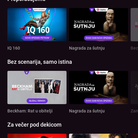
IQ 160
Nagrada za šutnju
Bec
Bez scenarija, samo istina
Beckham: Rat u obitelji
Nagrada za šutnju
Zam
Za večer pod dekicom