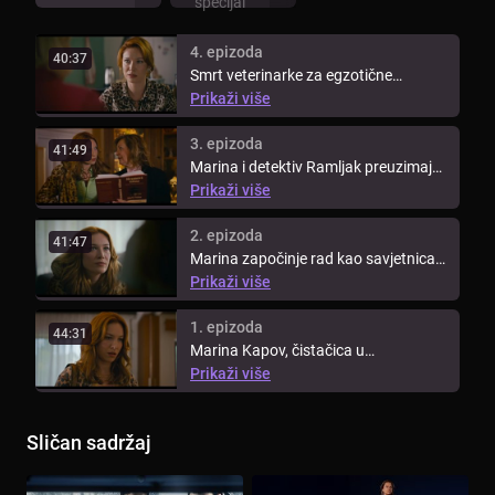
specijal
4. epizoda
40:37
Smrt veterinarke za egzotične
životinje Fani Alavanje u početku ...
Prikaži više
3. epizoda
41:49
Marina i detektiv Ramljak preuzimaju
istragu nestanka djevojčica Mije ...
Prikaži više
2. epizoda
41:47
Marina započinje rad kao savjetnica
u policijskom timu, s čime ...
Prikaži više
1. epizoda
44:31
Marina Kapov, čistačica u
zagrebačkoj policijskoj postaji s
Prikaži više
iznimnim ...
Sličan sadržaj