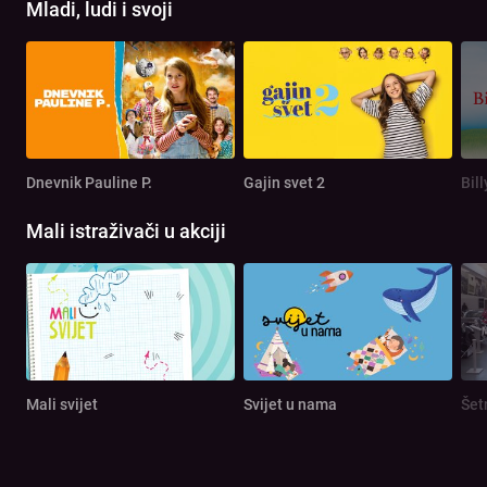
Mladi, ludi i svoji
Dnevnik Pauline P.
Gajin svet 2
Bill
Mali istraživači u akciji
Mali svijet
Svijet u nama
Šet