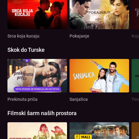
Srca koja kucaju
Pokajanje
Koj
Skok do Turske
Prekinuta priča
Sanjalica
Tvo
Filmski šarm naših prostora