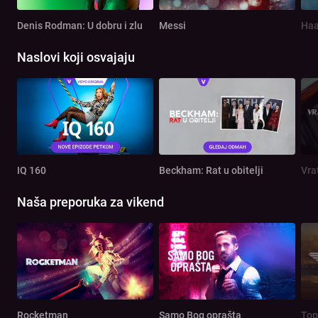
Denis Rodman: U dobru i zlu
Messi
Haa
Naslovi koji osvajaju
IQ 160
Beckham: Rat u obitelji
Vra
Naša preporuka za vikend
Rocketman
Samo Bog oprašta
Top