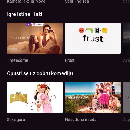
Kamera, akcija, Voyo!
Spill The Tea
Sav
Igre istine i laži
Threesome
Frust
Ava
Opusti se uz dobru komediju
Seks guru
Nesuđena mlada
Zap