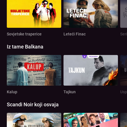
Sovjetske traperice
Leteći Finac
Seri
Iz tame Balkana
Kalup
Tajkun
Usp
Scandi Noir koji osvaja