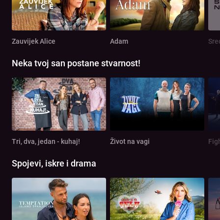
Zauvijek Alice
Adam
Sre
Neka tvoj san postane stvarnost!
Tri, dva, jedan - kuhaj!
Život na vagi
Spojevi, iskre i drama