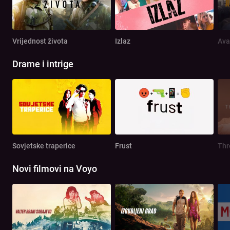
Vrijednost života
Izlaz
Ava
Drame i intrige
Sovjetske traperice
Frust
Th
Novi filmovi na Voyo