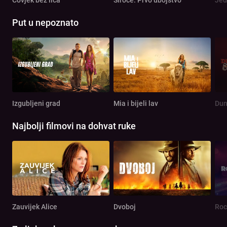
Put u nepoznato
Izgubljeni grad
Mia i bijeli lav
Najbolji filmovi na dohvat ruke
Zauvijek Alice
Dvoboj
Roc