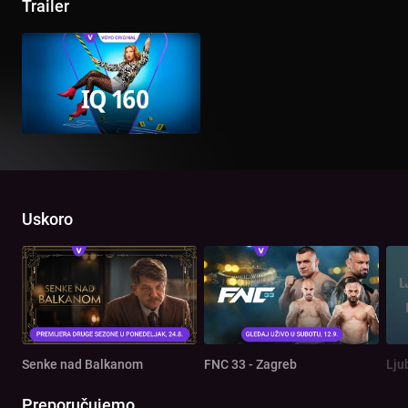
Trailer
Uskoro
Senke nad Balkanom
FNC 33 - Zagreb
Lju
Preporučujemo