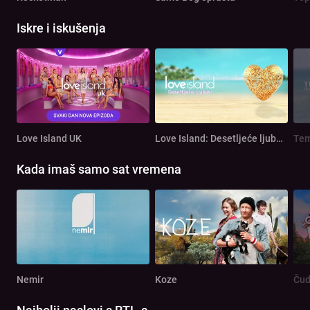
Iskre i iskušenja
Love Island UK
Love Island: Desetljeće ljubavi
Tem
Kada imaš samo sat vremena
Nemir
Koze
Čud