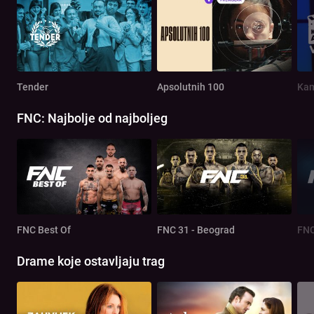
Tender
Apsolutnih 100
Kam
FNC: Najbolje od najboljeg
FNC Best Of
FNC 31 - Beograd
FNC
Drame koje ostavljaju trag