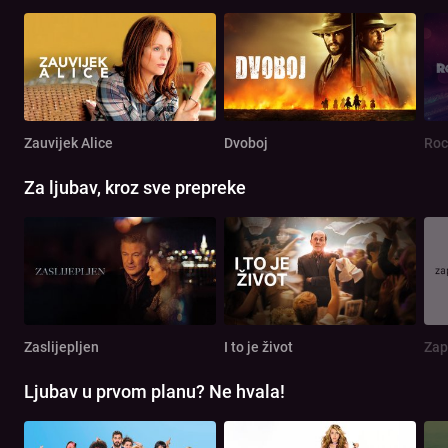
Zauvijek Alice
Dvoboj
Roc
Za ljubav, kroz sve prepreke
Zaslijepljen
I to je život
Zap
Ljubav u prvom planu? Ne hvala!