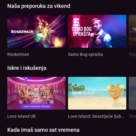
Naša preporuka za vikend
Rocketman
Samo Bog oprašta
Top
Iskre i iskušenja
Love Island UK
Love Island: Desetljeće ljubavi
Tem
Kada imaš samo sat vremena