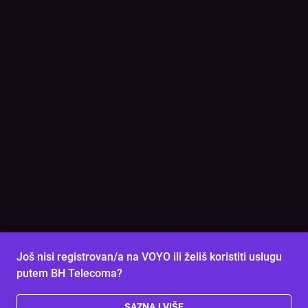
Još nisi registrovan/a na VOYO ili želiš koristiti uslugu
putem BH Telecoma?
SAZNAJ VIŠE