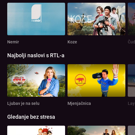
Nemir
Koze
Čud
Najbolji naslovi s RTL-a
Ljubav je na selu
Mjenjačnica
Lay
Gledanje bez stresa