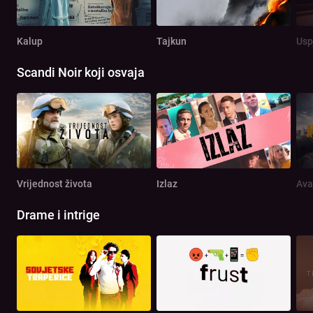
Kalup
Tajkun
Usp
Scandi Noir koji osvaja
Vrijednost života
Izlaz
Ava
Drame i intrige