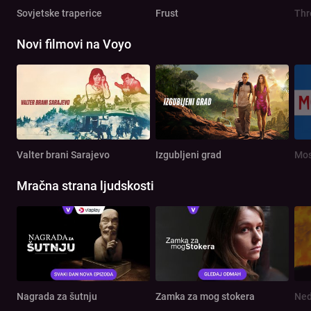
Sovjetske traperice
Frust
Th
Novi filmovi na Voyo
Valter brani Sarajevo
Izgubljeni grad
Mos
Mračna strana ljudskosti
Nagrada za šutnju
Zamka za mog stokera
Ned