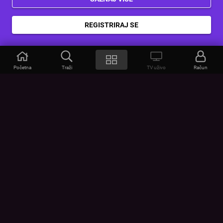
REGISTRIRAJ SE
Početna
Traži
TV uživo
Račun
VOYO
POMOĆ
Često postavljana pitanja
Kontakt
Cjenik
Povezivanje uređaja
Vizualna upozorenja
Provjerite vezu
UVJETI
UREĐAJI
Opšti uslovi korišćenja
Google Play
Politika privatnosti
App Store