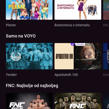
Pleme
Buntovnica u internatu
MIL
Samo na VOYO
Tender
Apsolutnih 100
Kam
FNC: Najbolje od najboljeg