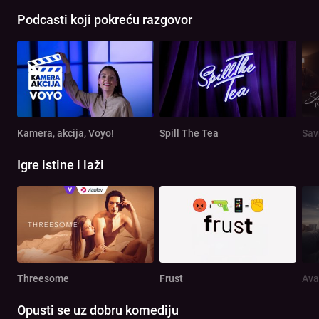
Podcasti koji pokreću razgovor
Kamera, akcija, Voyo!
Spill The Tea
Sav
Igre istine i laži
Threesome
Frust
Ava
Opusti se uz dobru komediju