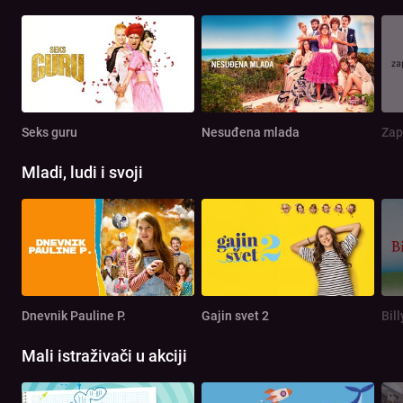
Seks guru
Nesuđena mlada
Zap
Mladi, ludi i svoji
Dnevnik Pauline P.
Gajin svet 2
Bill
Mali istraživači u akciji