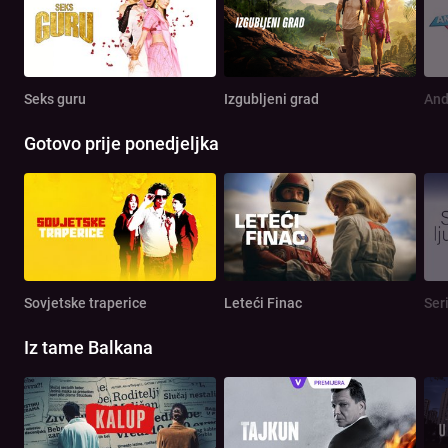
Seks guru
Izgubljeni grad
And
Gotovo prije ponedjeljka
Sovjetske traperice
Leteći Finac
Seri
Iz tame Balkana