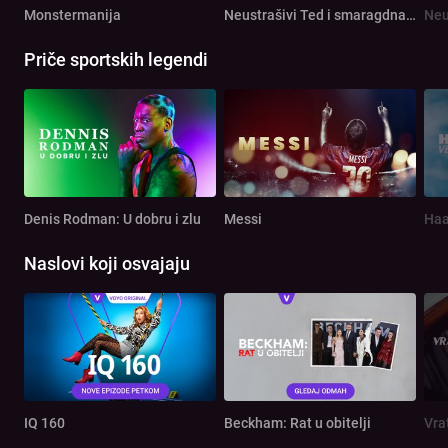
Monstermanija
Neustrašivi Ted i smaragdna ploča
Priče sportskih legendi
Denis Rodman: U dobru i zlu
Messi
Haa
Naslovi koji osvajaju
IQ 160
Beckham: Rat u obitelji
Vra