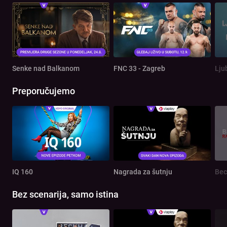
Senke nad Balkanom
FNC 33 - Zagreb
Lju
Preporučujemo
IQ 160
Nagrada za šutnju
Bec
Bez scenarija, samo istina