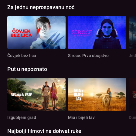
Za jednu neprospavanu noć
Čovjek bez lica
Siroče: Prvo ubojstvo
Jed
Put u nepoznato
Izgubljeni grad
Mia i bijeli lav
Najbolji filmovi na dohvat ruke