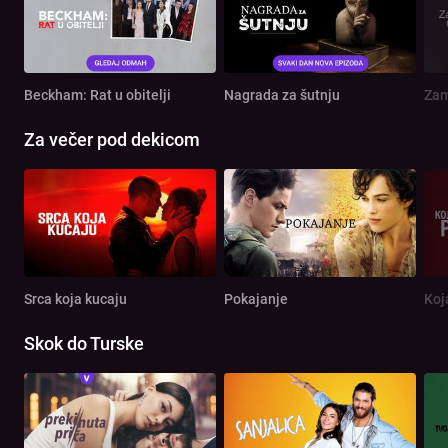
Beckham: Rat u obitelji
Nagrada za šutnju
Zam
Za večer pod dekicom
Srca koja kucaju
Pokajanje
Koj
Skok do Turske