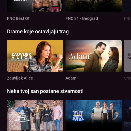
FNC Best Of
FNC 31 - Beograd
FNC
Drame koje ostavljaju trag
Zauvijek Alice
Adam
Sre
Neka tvoj san postane stvarnost!