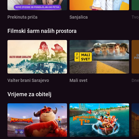
Prekinuta priča
Sanjalica
Tvo
Filmski šarm naših prostora
Valter brani Sarajevo
Mali svet
Dne
Vrijeme za obitelj