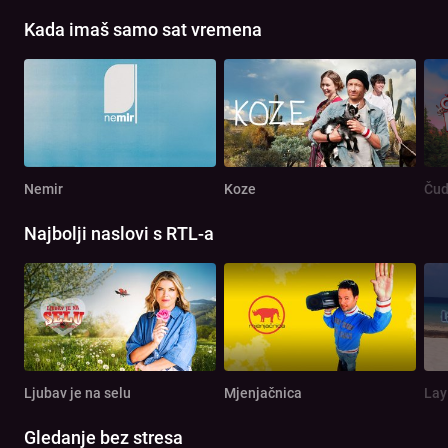
Kada imaš samo sat vremena
Nemir
Koze
Čud
Najbolji naslovi s RTL-a
Ljubav je na selu
Mjenjačnica
Lay
Gledanje bez stresa