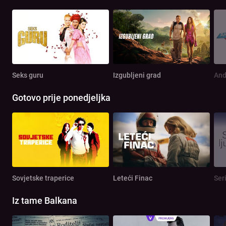
Seks guru
Izgubljeni grad
And
Gotovo prije ponedjeljka
Sovjetske traperice
Leteći Finac
Seri
Iz tame Balkana