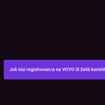
Još nisi registrovan/a na VOYO ili želiš kori